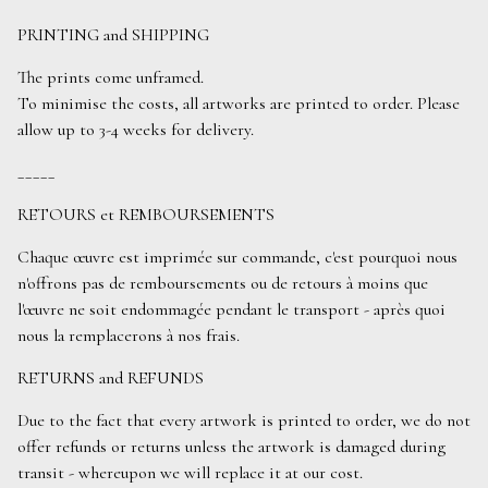
PRINTING and SHIPPING
The prints come unframed.
To minimise the costs, all artworks are printed to order. Please
allow up to 3-4 weeks for delivery.
_____
RETOURS et REMBOURSEMENTS
Chaque œuvre est imprimée sur commande, c'est pourquoi nous
n'offrons pas de remboursements ou de retours à moins que
l'œuvre ne soit endommagée pendant le transport - après quoi
nous la remplacerons à nos frais.
RETURNS and REFUNDS
Due to the fact that every artwork is printed to order, we do not
offer refunds or returns unless the artwork is damaged during
transit - whereupon we will replace it at our cost.