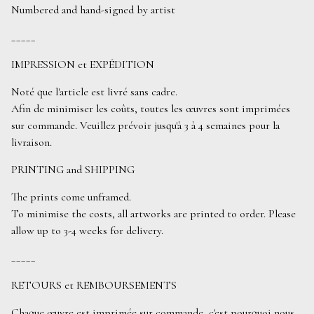
Numbered and hand-signed by artist
_____
IMPRESSION et EXPÉDITION
Noté que l'article est livré sans cadre.
Afin de minimiser les coûts, toutes les œuvres sont imprimées
sur commande. Veuillez prévoir jusqu'à 3 à 4 semaines pour la
livraison.
PRINTING and SHIPPING
The prints come unframed.
To minimise the costs, all artworks are printed to order. Please
allow up to 3-4 weeks for delivery.
_____
RETOURS et REMBOURSEMENTS
Chaque œuvre est imprimée sur commande, c'est pourquoi nous