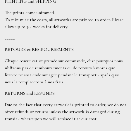
PRINTING and SHIPPING
The prints come unframed.
To minimise the costs, all artworks are printed to order. Please
allow up to 3-4 weeks for delivery.
_____
RETOURS et REMBOURSEMENTS
Chaque œuvre est imprimée sur commande, c'est pourquoi nous
n'offrons pas de remboursements ou de retours à moins que
l'œuvre ne soit endommagée pendant le transport - après quoi
nous la remplacerons à nos frais.
RETURNS and REFUNDS
Due to the fact that every artwork is printed to order, we do not
offer refunds or returns unless the artwork is damaged during
transit - whereupon we will replace it at our cost.