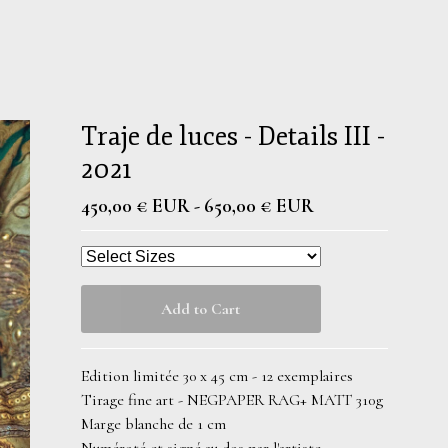
Traje de luces - Details III -
2021
450,00
€
EUR
-
650,00
€
EUR
Add to Cart
Edition limitée 30 x 45 cm - 12 exemplaires
Tirage fine art - NEGPAPER RAG+ MATT 310g
Marge blanche de 1 cm